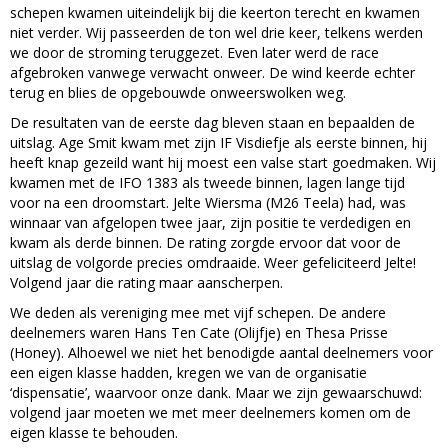
schepen kwamen uiteindelijk bij die keerton terecht en kwamen
niet verder. Wij passeerden de ton wel drie keer, telkens werden
we door de stroming teruggezet. Even later werd de race
afgebroken vanwege verwacht onweer. De wind keerde echter
terug en blies de opgebouwde onweerswolken weg.
De resultaten van de eerste dag bleven staan en bepaalden de
uitslag. Age Smit kwam met zijn IF Visdiefje als eerste binnen, hij
heeft knap gezeild want hij moest een valse start goedmaken. Wij
kwamen met de IFO 1383 als tweede binnen, lagen lange tijd
voor na een droomstart. Jelte Wiersma (M26 Teela) had, was
winnaar van afgelopen twee jaar, zijn positie te verdedigen en
kwam als derde binnen. De rating zorgde ervoor dat voor de
uitslag de volgorde precies omdraaide. Weer gefeliciteerd Jelte!
Volgend jaar die rating maar aanscherpen.
We deden als vereniging mee met vijf schepen. De andere
deelnemers waren Hans Ten Cate (Olijfje) en Thesa Prisse
(Honey). Alhoewel we niet het benodigde aantal deelnemers voor
een eigen klasse hadden, kregen we van de organisatie
‘dispensatie’, waarvoor onze dank. Maar we zijn gewaarschuwd:
volgend jaar moeten we met meer deelnemers komen om de
eigen klasse te behouden.